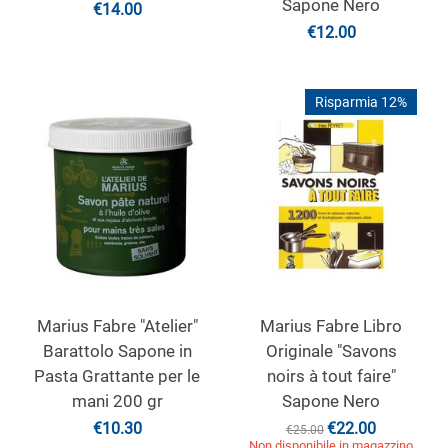
Sapone Nero
€
14.00
€
12.00
Risparmia 12%
Marius Fabre "Atelier"
Marius Fabre Libro
Barattolo Sapone in
Originale "Savons
Pasta Grattante per le
noirs à tout faire"
mani 200 gr
Sapone Nero
€
10.30
€
22.00
€
25.00
Non disponibile in magazzino