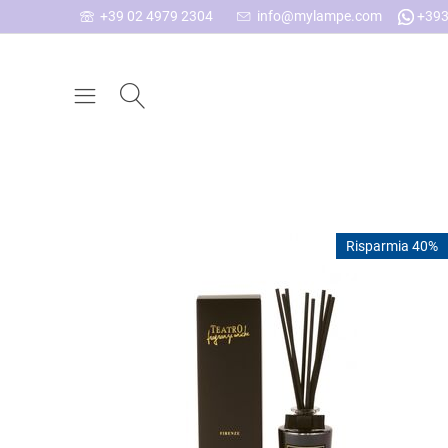
+39 02 4979 2304
info@mylampe.com
+393
Risparmia 40%