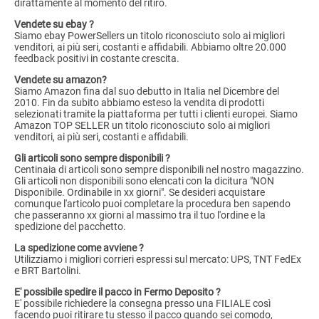
dirattamente al momento del ritiro.
Vendete su ebay ?
Siamo ebay PowerSellers un titolo riconosciuto solo ai migliori
venditori, ai più seri, costanti e affidabili. Abbiamo oltre 20.000
feedback positivi in costante crescita.
Vendete su amazon?
Siamo Amazon fina dal suo debutto in Italia nel Dicembre del
2010. Fin da subito abbiamo esteso la vendita di prodotti
selezionati tramite la piattaforma per tutti i clienti europei. Siamo
Amazon TOP SELLER un titolo riconosciuto solo ai migliori
venditori, ai più seri, costanti e affidabili.
Gli articoli sono sempre disponibili ?
Centinaia di articoli sono sempre disponibili nel nostro magazzino.
Gli articoli non disponibili sono elencati con la dicitura "NON
Disponibile. Ordinabile in xx giorni". Se desideri acquistare
comunque l'articolo puoi completare la procedura ben sapendo
che passeranno xx giorni al massimo tra il tuo l'ordine e la
spedizione del pacchetto.
La spedizione come avviene ?
Utilizziamo i migliori corrieri espressi sul mercato: UPS, TNT FedEx
e BRT Bartolini.
E' possibile spedire il pacco in Fermo Deposito ?
E' possibile richiedere la consegna presso una FILIALE così
facendo puoi ritirare tu stesso il pacco quando sei comodo,