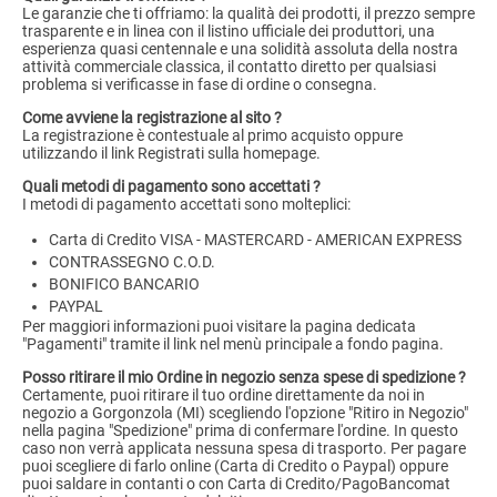
Le garanzie che ti offriamo: la qualità dei prodotti, il prezzo sempre
trasparente e in linea con il listino ufficiale dei produttori, una
esperienza quasi centennale e una solidità assoluta della nostra
attività commerciale classica, il contatto diretto per qualsiasi
problema si verificasse in fase di ordine o consegna.
Come avviene la registrazione al sito ?
La registrazione è contestuale al primo acquisto oppure
utilizzando il link Registrati sulla homepage.
Quali metodi di pagamento sono accettati ?
I metodi di pagamento accettati sono molteplici:
Carta di Credito VISA - MASTERCARD - AMERICAN EXPRESS
CONTRASSEGNO C.O.D.
BONIFICO BANCARIO
PAYPAL
Per maggiori informazioni puoi visitare la pagina dedicata
"Pagamenti" tramite il link nel menù principale a fondo pagina.
Posso ritirare il mio Ordine in negozio senza spese di spedizione ?
Certamente, puoi ritirare il tuo ordine direttamente da noi in
negozio a Gorgonzola (MI) scegliendo l'opzione "Ritiro in Negozio"
nella pagina "Spedizione" prima di confermare l'ordine. In questo
caso non verrà applicata nessuna spesa di trasporto. Per pagare
puoi scegliere di farlo online (Carta di Credito o Paypal) oppure
puoi saldare in contanti o con Carta di Credito/PagoBancomat