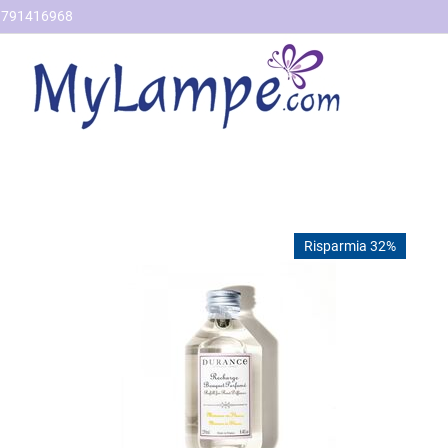
791416968
Risparmia 32%