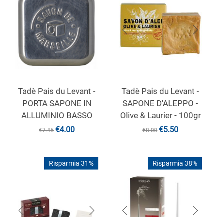
Tadè Pais du Levant -
Tadè Pais du Levant -
PORTA SAPONE IN
SAPONE D'ALEPPO -
ALLUMINIO BASSO
Olive & Laurier - 100gr
€
4.00
€
5.50
€
7.45
€
8.00
Risparmia 31%
Risparmia 38%