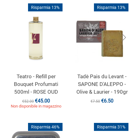
Risparmia 13%
Risparmia 13%
Teatro - Refill per
Tadè Pais du Levant -
Bouquet Profumati
SAPONE D'ALEPPO -
500ml - ROSE OUD
Olive & Laurier - 190gr
€
45.00
€
6.50
€
52.00
€
7.50
Non disponibile in magazzino
Risparmia 46%
Risparmia 31%