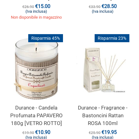
€
15.00
€
28.50
€
26.90
€
33.90
(Iva inclusa)
(Iva inclusa)
Non disponibile in magazzino
Risparmia 45%
Risparmia 23%
Durance - Candela
Durance - Fragrance -
Profumata PAPAVERO
Bastoncini Rattan
180g [VETRO ROTTO]
ROSA 100ml
€
10.90
€
19.95
€
19.90
€
25.90
(Iva inclusa)
(Iva inclusa)