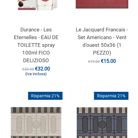
Durance - Les
Le Jacquard Francais -
Eternelles - EAU DE
Set Americano - Vent
TOILETTE spray
d'ouest 50x36 (1
100ml FICO
PEZZO)
DELIZIOSO
€
15.00
€
19.00
€
32.00
€
39.90
(Iva inclusa)
Risparmia 21%
Risparmia 21%