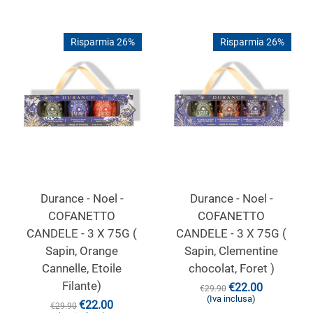
Risparmia 26%
Risparmia 26%
Durance - Noel -
Durance - Noel -
COFANETTO
COFANETTO
CANDELE - 3 X 75G (
CANDELE - 3 X 75G (
Sapin, Orange
Sapin, Clementine
Cannelle, Etoile
chocolat, Foret )
Filante)
€
22.00
€
29.90
(Iva inclusa)
€
22.00
€
29.90