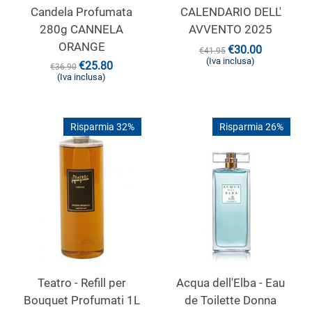
Candela Profumata
CALENDARIO DELL'
280g CANNELA
AVVENTO 2025
ORANGE
€
30.00
€
41.95
(Iva inclusa)
€
25.80
€
36.90
(Iva inclusa)
Risparmia 32%
Risparmia 26%
Teatro - Refill per
Acqua dell'Elba - Eau
Bouquet Profumati 1L
de Toilette Donna