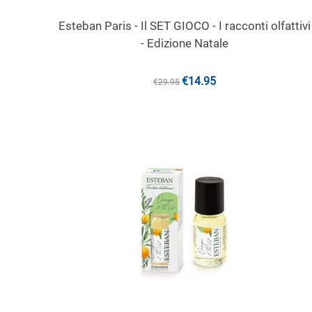
Esteban Paris - Il SET GIOCO - I racconti olfattivi
- Edizione Natale
€
14.95
€
29.95