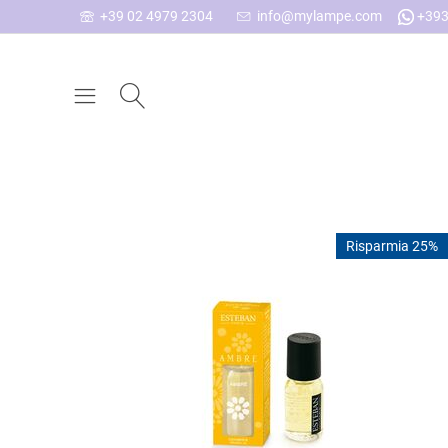
+39 02 4979 2304
info@mylampe.com
+393
Risparmia 25%