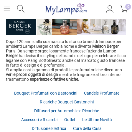
0
Dopo 120 anni dalla sua nascita lo storico brand di lampade per
ambienti Lampe Berger cambia nome e diventa
Maison Berger
Paris
. Da sempre orgogliosamente francese l'azienda
Lampe
Berger
ha deciso il restyling del brand e del logo per celebrare il suo
legame con Parigi sottolineato anche dal marcato gusto francese
in fatto di design e di profumeria.
Si amplia così la gamma di prodotti e profumatori che diventano
veri e propri oggetti di design
mentre le fragranze al loro interno
trasmettono
esperienze olfattive uniche.
Bouquet Profumati con Bastoncini
Candele Profumate
Ricariche Bouquet-Bastoncini
Diffusori per Automobile e Ricariche
Accessori e Ricambi
Outlet
Le Ultime Novità
Diffusione Elettrica
Cura della Casa