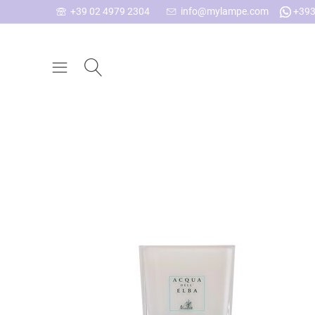
+39 02 4979 2304
info@mylampe.com
+393