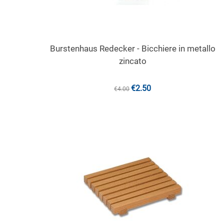
Burstenhaus Redecker - Bicchiere in metallo
zincato
€
2.50
€
4.00